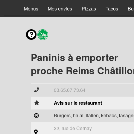
Menus
Mes envies
Pizzas
Tacos
Bu
Paninis à emporter
proche Reims Châtillo
03.65.67.73.64
Avis sur le restaurant
Burgers, halal, italien, kebabs, lasagne
22, rue de Cernay