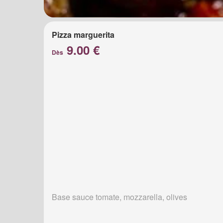
Pizza marguerita
9.00 €
Dès
Base sauce tomate, mozzarella, olives