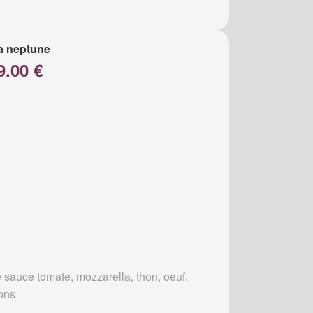
a neptune
9.00 €
 sauce tomate, mozzarella, thon, oeuf,
ons