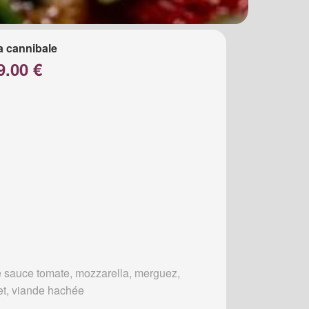
a cannibale
9.00 €
 sauce tomate, mozzarella, merguez,
et, viande hachée