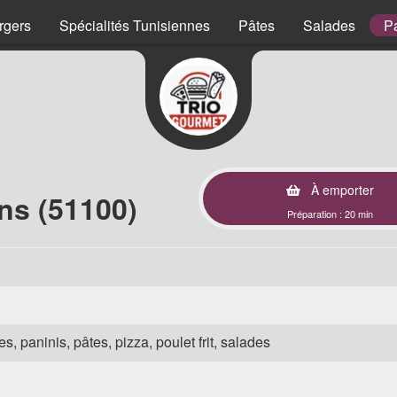
rgers
Spécialités Tunisiennes
Pâtes
Salades
P
À emporter
ns (51100)
Préparation : 20 min
s, paninis, pâtes, pizza, poulet frit, salades