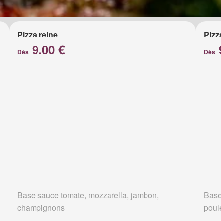
Pizza reine
Pizz
9.00 €
Dès
Dès
Base sauce tomate, mozzarella, jambon,
Base
champignons
poul