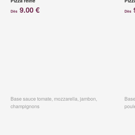
Pizza reine
Pizz
9.00 €
Dès
Dès
Base sauce tomate, mozzarella, jambon,
Base
champignons
poul