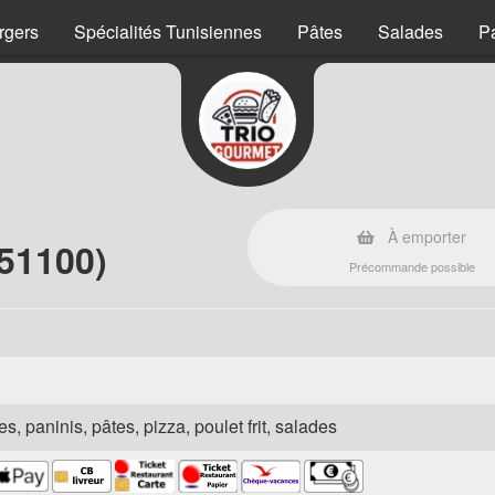
rgers
Spécialités Tunisiennes
Pâtes
Salades
P
À emporter
(51100)
Précommande possible
s, paninis, pâtes, pizza, poulet frit, salades