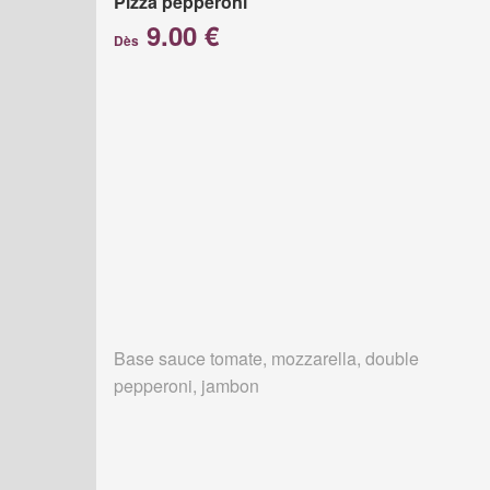
Pizza pepperoni
9.00 €
Dès
Base sauce tomate, mozzarella, double
pepperoni, jambon