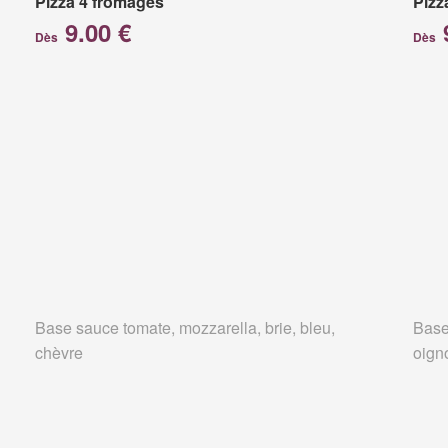
Pizza 4 fromages
Pizz
9.00 €
Dès
Dès
Base sauce tomate, mozzarella, brie, bleu,
Base
chèvre
oign