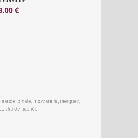
a cannibale
9.00 €
 sauce tomate, mozzarella, merguez,
et, viande hachée