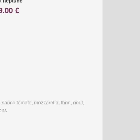
a neptune
9.00 €
 sauce tomate, mozzarella, thon, oeuf,
ons