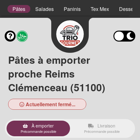
es
Pâtes
Salades
Paninis
Tex Mex
Desserts
Pâtes à emporter
proche Reims
Clémenceau (51100)
Actuellement fermé...
À emporter
Livraison
Précommande possible
Précommande possible