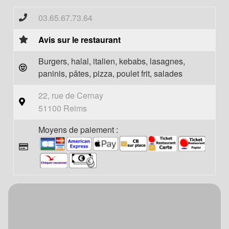
03.65.67.73.64
Avis sur le restaurant
Burgers, halal, italien, kebabs, lasagnes,
paninis, pâtes, pizza, poulet frit, salades
22, rue de Cernay
51100 Reims
Moyens de paiement :