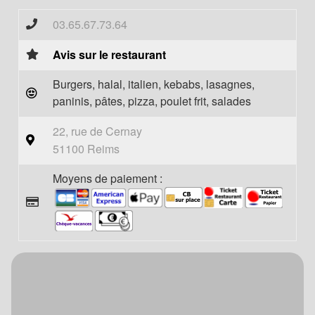
03.65.67.73.64
Avis sur le restaurant
Burgers, halal, italien, kebabs, lasagnes,
paninis, pâtes, pizza, poulet frit, salades
22, rue de Cernay
51100 Reims
Moyens de paiement :