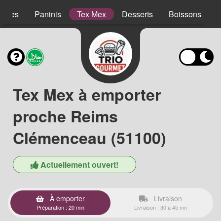
lades
Paninis
Tex Mex
Desserts
Boissons
Tex Mex à emporter
proche Reims
Clémenceau (51100)
Actuellement ouvert!
À emporter
Livraison
Préparation : 20 min
Livraison : 30 à 45 mn