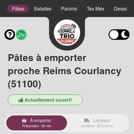
es
Pâtes
Salades
Paninis
Tex Mex
Desserts
Pâtes à emporter
proche Reims Courlancy
(51100)
Actuellement ouvert!
À emporter
Livraison
Préparation : 20 min
Livraison : 30 à 45 mn