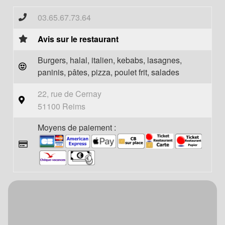
03.65.67.73.64
Avis sur le restaurant
Burgers, halal, italien, kebabs, lasagnes,
paninis, pâtes, pizza, poulet frit, salades
22, rue de Cernay
51100 Reims
Moyens de paiement :