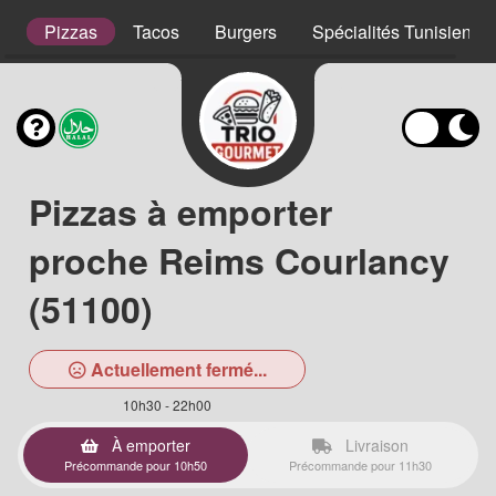
s
Pizzas
Tacos
Burgers
Spécialités Tunisienne
Pizzas à emporter
proche Reims Courlancy
(51100)
Actuellement fermé...
10h30 - 22h00
À emporter
Livraison
Précommande pour 10h50
Précommande pour 11h30