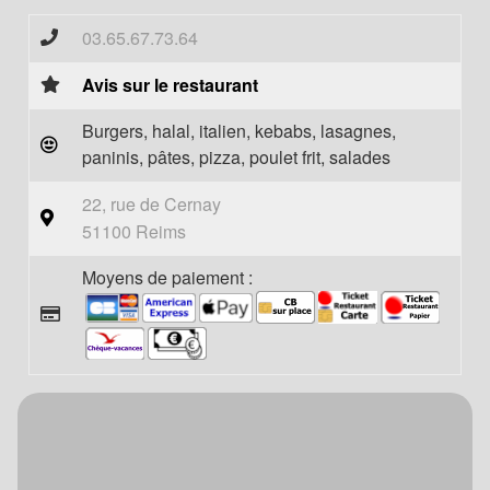
03.65.67.73.64
Avis sur le restaurant
Burgers, halal, italien, kebabs, lasagnes,
paninis, pâtes, pizza, poulet frit, salades
22, rue de Cernay
51100 Reims
Moyens de paiement :