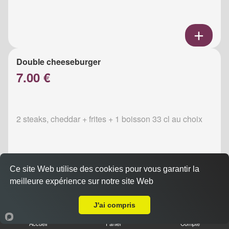
Double cheeseburger
7.00 €
2 steaks, cheddar + frites + 1 boisson 33 cl au choix
Ce site Web utilise des cookies pour vous garantir la
meilleure expérience sur notre site Web
A Emporter sur Reims Courlancy
Raclette cheeseburger
7.50 €
J'ai compris
Accueil
Panier
Compte