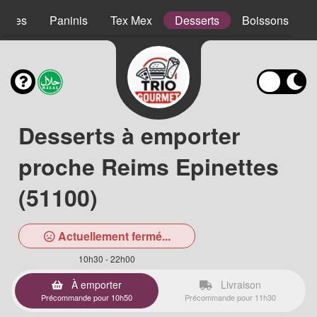
lades
Paninis
Tex Mex
Desserts
Boissons
Desserts à emporter
proche Reims Epinettes
(51100)
Actuellement fermé...
10h30 - 22h00
À emporter
Livraison
Précommande pour 10h50
Précommande pour 11h30