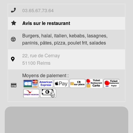
03.65.67.73.64
Avis sur le restaurant
Burgers, halal, italien, kebabs, lasagnes,
paninis, pâtes, pizza, poulet frit, salades
22, rue de Cernay
51100 Reims
Moyens de paiement :