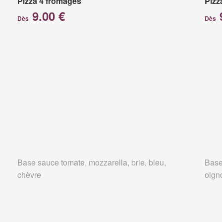
Pizza 4 fromages
Pizz
9.00 €
Dès
Dès
Base sauce tomate, mozzarella, brie, bleu,
Base
chèvre
oign