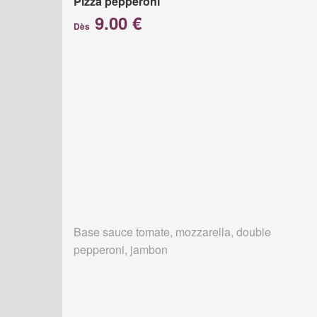
Pizza pepperoni
9.00 €
Dès
Base sauce tomate, mozzarella, double
pepperoni, jambon