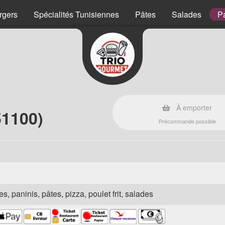
rgers
Spécialités Tunisiennes
Pâtes
Salades
P
À emporter
51100)
Précommande possible
s, paninis, pâtes, pizza, poulet frit, salades