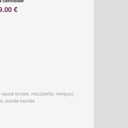
a cannibale
9.00 €
 sauce tomate, mozzarella, merguez,
et, viande hachée