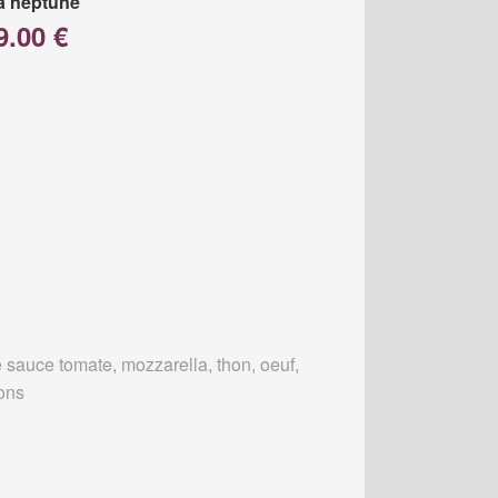
a neptune
9.00 €
 sauce tomate, mozzarella, thon, oeuf,
ons