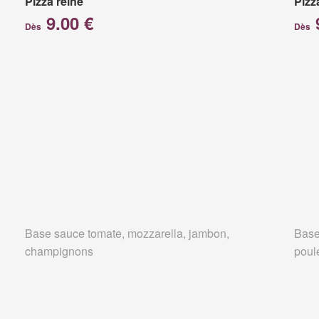
Pizza reine
Pizz
9.00 €
Dès
Dès
Base sauce tomate, mozzarella, jambon,
Base
champignons
poul