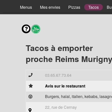
Menus
Mes envies
Pizzas
Tacos
Bu
Tacos à emporter
proche Reims Murigny
03.65.67.73.64
Avis sur le restaurant
Burgers, halal, italien, kebabs, lasagne
22, rue de Cernay