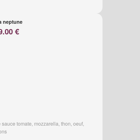
a neptune
9.00 €
 sauce tomate, mozzarella, thon, oeuf,
ons