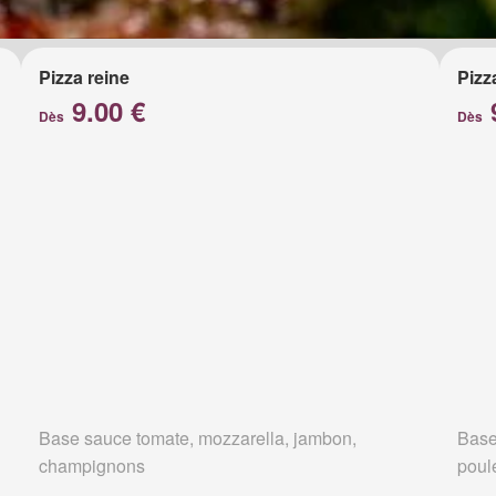
Pizza reine
Pizz
9.00 €
Dès
Dès
Base sauce tomate, mozzarella, jambon,
Base
champignons
poul