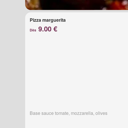
Pizza marguerita
9.00 €
Dès
Base sauce tomate, mozzarella, olives