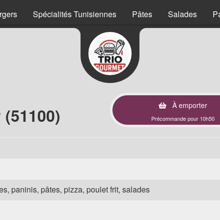
rgers
Spécialités Tunisiennes
Pâtes
Salades
P
À emporter
 (51100)
Précommande pour 10h50
s, paninis, pâtes, pizza, poulet frit, salades