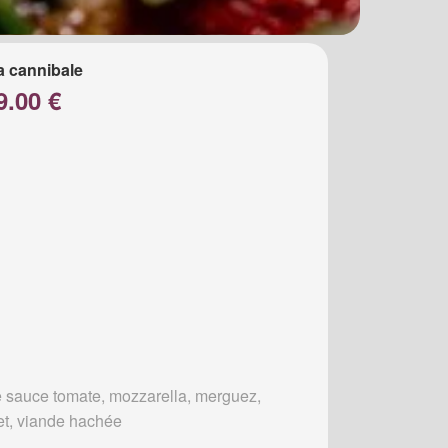
a cannibale
9.00 €
 sauce tomate, mozzarella, merguez,
et, viande hachée