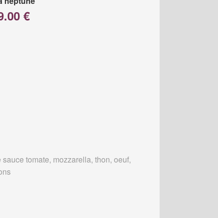
a neptune
9.00 €
 sauce tomate, mozzarella, thon, oeuf,
ons