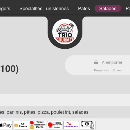
rgers
Spécialités Tunisiennes
Pâtes
Salades
P
À emporter
100)
Préparation : 20 min
s, paninis, pâtes, pizza, poulet frit, salades