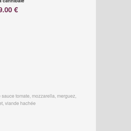
a cannibale
9.00 €
 sauce tomate, mozzarella, merguez,
et, viande hachée