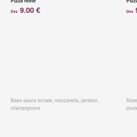
Pizza reine
Pizz
9.00 €
Dès
Dès
Base sauce tomate, mozzarella, jambon,
Base
champignons
poul