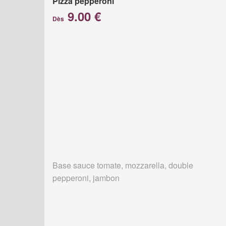
Pizza pepperoni
9.00 €
Dès
Base sauce tomate, mozzarella, double
pepperoni, jambon