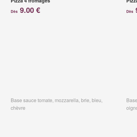
Pizza 4 fromages
Pizz
9.00 €
Dès
Dès
Base sauce tomate, mozzarella, brie, bleu,
Base
chèvre
oign