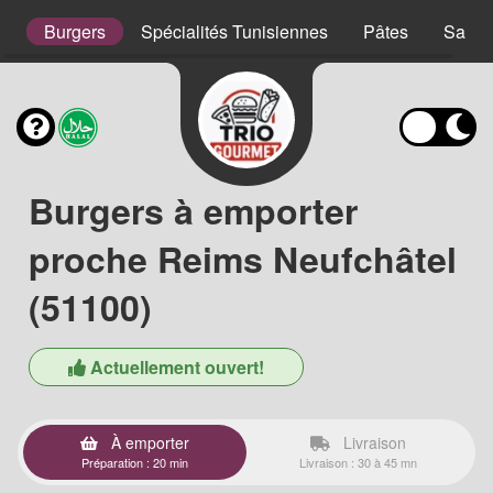
s
Burgers
Spécialités Tunisiennes
Pâtes
Salad
Burgers à emporter
proche Reims Neufchâtel
(51100)
Actuellement ouvert!
À emporter
Livraison
Préparation : 20 min
Livraison : 30 à 45 mn