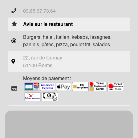
03.65.67.73.64
Avis sur le restaurant
Burgers, halal, italien, kebabs, lasagnes,
paninis, pâtes, pizza, poulet frit, salades
22, rue de Cernay
51100 Reims
Moyens de paiement :