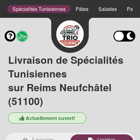
s
Spécialités Tunisiennes
Pâtes
Salades
Panin
Livraison de Spécialités
Tunisiennes
sur Reims Neufchâtel
(51100)
Actuellement ouvert!
À emporter
Livraison