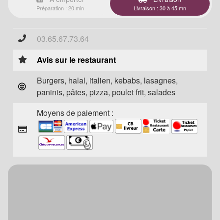
Préparation : 20 min
Livraison : 30 à 45 mn
03.65.67.73.64
Avis sur le restaurant
Burgers, halal, italien, kebabs, lasagnes,
paninis, pâtes, pizza, poulet frit, salades
Moyens de paiement :