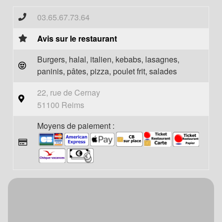
03.65.67.73.64
Avis sur le restaurant
Burgers, halal, italien, kebabs, lasagnes,
paninis, pâtes, pizza, poulet frit, salades
22, rue de Cernay
51100 Reims
Moyens de paiement :