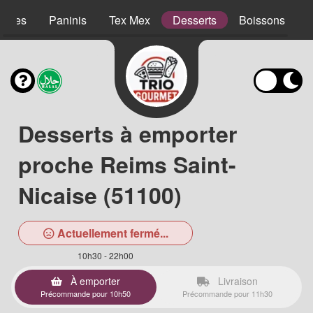
lades
Paninis
Tex Mex
Desserts
Boissons
Desserts à emporter
proche Reims Saint-
Nicaise (51100)
Actuellement fermé...
10h30 - 22h00
À emporter
Livraison
Précommande pour 10h50
Précommande pour 11h30