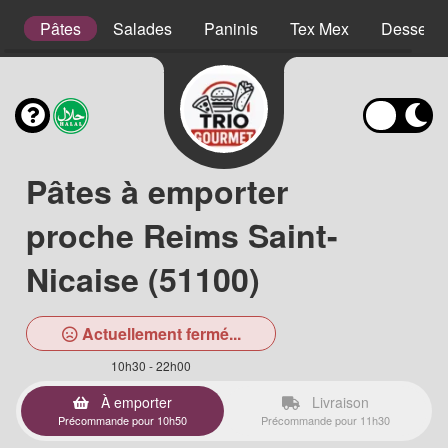
es
Pâtes
Salades
Paninis
Tex Mex
Desserts
Pâtes à emporter
proche Reims Saint-
Nicaise (51100)
Actuellement fermé...
10h30 - 22h00
À emporter
Livraison
Précommande pour 10h50
Précommande pour 11h30