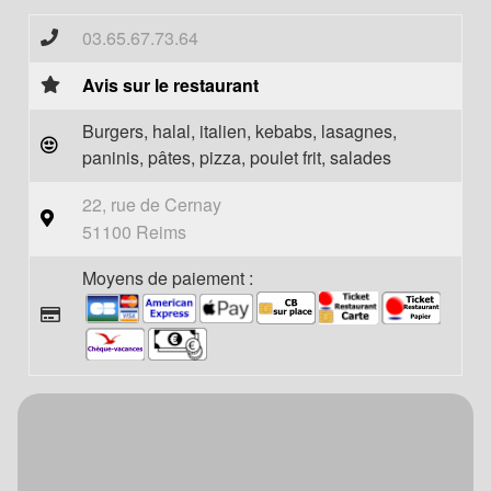
03.65.67.73.64
Avis sur le restaurant
Burgers, halal, italien, kebabs, lasagnes,
paninis, pâtes, pizza, poulet frit, salades
22, rue de Cernay
51100 Reims
Moyens de paiement :