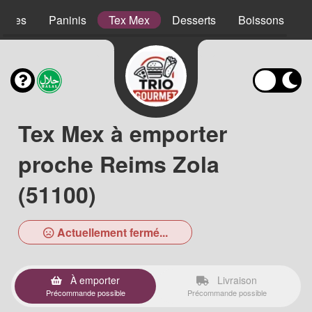
lades
Paninis
Tex Mex
Desserts
Boissons
Tex Mex à emporter
proche Reims Zola
(51100)
Actuellement fermé...
À emporter
Livraison
Précommande possible
Précommande possible