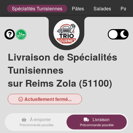
s
Spécialités Tunisiennes
Pâtes
Salades
Panin
Livraison de Spécialités
Tunisiennes
sur Reims Zola (51100)
Actuellement fermé...
À emporter
Livraison
Précommande possible
Précommande possible