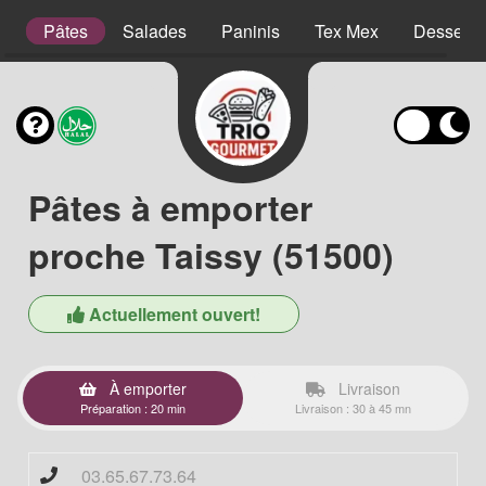
es
Pâtes
Salades
Paninis
Tex Mex
Desserts
Pâtes à emporter
proche Taissy (51500)
Actuellement ouvert!
À emporter
Livraison
Préparation : 20 min
Livraison : 30 à 45 mn
03.65.67.73.64