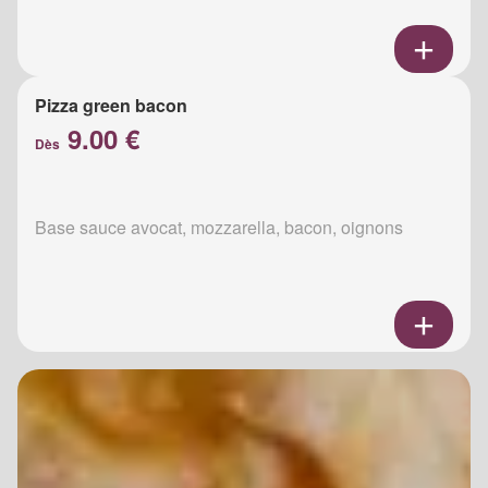
Pizza green bacon
9.00 €
Dès
Base sauce avocat, mozzarella, bacon, oignons