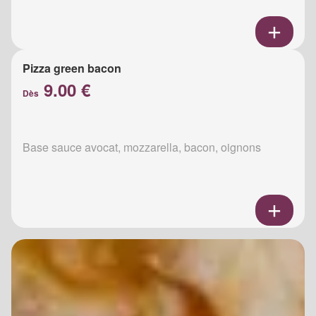
Pizza green bacon
9.00 €
Dès
Base sauce avocat, mozzarella, bacon, oignons