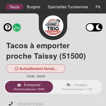
s
Tacos
Burgers
Spécialités Tunisiennes
Pâtes
Tacos à emporter
proche Taissy (51500)
Actuellement fermé...
10h30 - 22h00
À emporter
Livraison
Précommande pour 10h50
Précommande pour 11h30
03.65.67.73.64