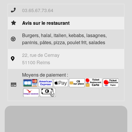
03.65.67.73.64
Avis sur le restaurant
Burgers, halal, italien, kebabs, lasagnes,
paninis, pâtes, pizza, poulet frit, salades
22, rue de Cernay
51100 Reims
Moyens de paiement :