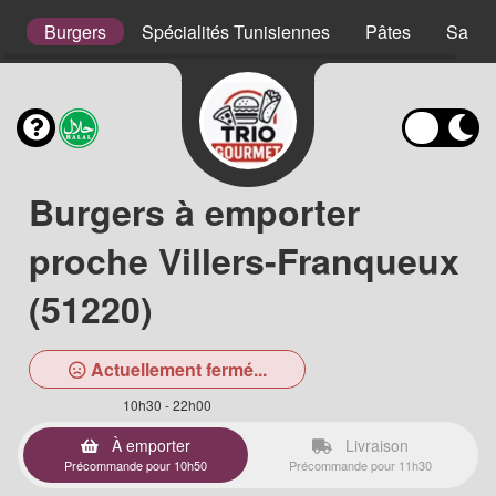
s
Burgers
Spécialités Tunisiennes
Pâtes
Salad
Burgers à emporter
proche Villers-Franqueux
(51220)
Actuellement fermé...
10h30 - 22h00
À emporter
Livraison
Précommande pour 10h50
Précommande pour 11h30