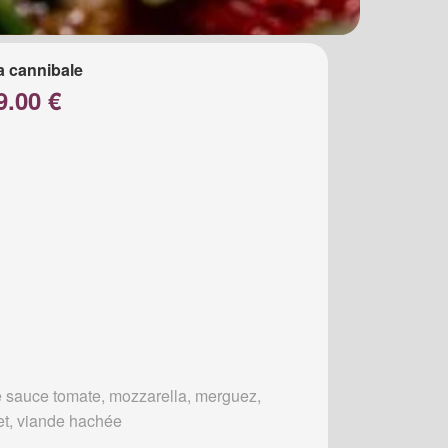
a cannibale
9.00 €
 sauce tomate, mozzarella, merguez,
et, viande hachée