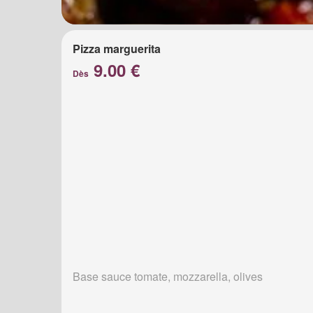
Pizza marguerita
9.00 €
Dès
Base sauce tomate, mozzarella, olives