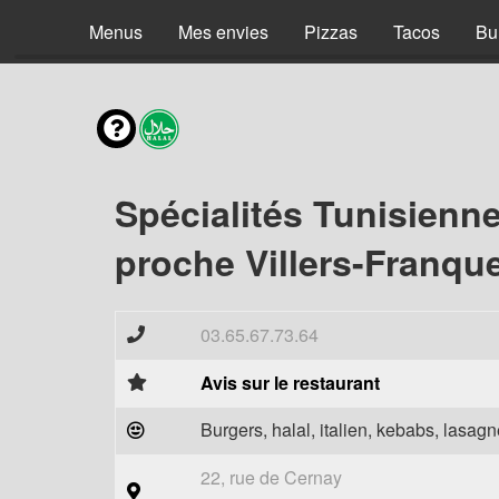
Menus
Mes envies
Pizzas
Tacos
Bu
Spécialités Tunisienn
proche Villers-Franqu
03.65.67.73.64
Avis sur le restaurant
Burgers, halal, italien, kebabs, lasagne
22, rue de Cernay