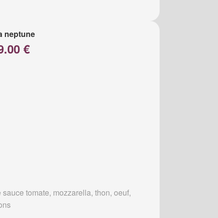
a neptune
9.00 €
 sauce tomate, mozzarella, thon, oeuf,
ons