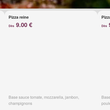
Pizza reine
Pizz
9.00 €
Dès
Dès
Base sauce tomate, mozzarella, jambon,
Base
champignons
poul