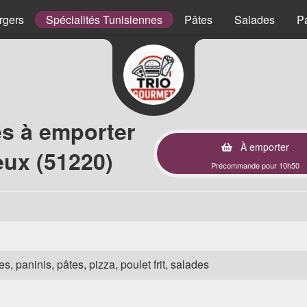
rgers
Spécialités Tunisiennes
Pâtes
Salades
P
es à emporter
À emporter
eux (51220)
Précommande pour 10h50
s, paninis, pâtes, pizza, poulet frit, salades