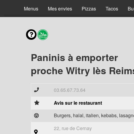
Menus
Mes envies
Pizzas
Tacos
Bu
Paninis à emporter
proche Witry lès Reim
03.65.67.73.64
Avis sur le restaurant
Burgers, halal, italien, kebabs, lasagne
22, rue de Cernay