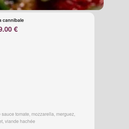
a cannibale
9.00 €
 sauce tomate, mozzarella, merguez,
et, viande hachée