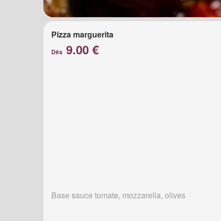
Pizza marguerita
9.00 €
Dès
Base sauce tomate, mozzarella, olives