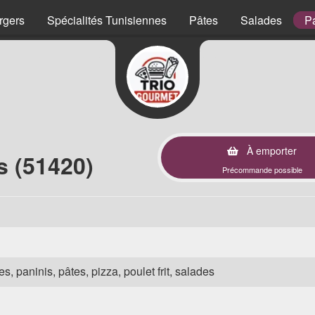
rgers
Spécialités Tunisiennes
Pâtes
Salades
P
À emporter
s (51420)
Précommande possible
s, paninis, pâtes, pizza, poulet frit, salades