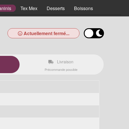
aninis
Tex Mex
Desserts
Boissons
Actuellement fermé...
Livraison
Précommande possible