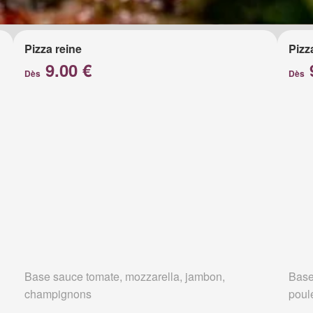
Pizza reine
Pizz
9.00 €
Dès
Dès
Base sauce tomate, mozzarella, jambon,
Base
champignons
poul