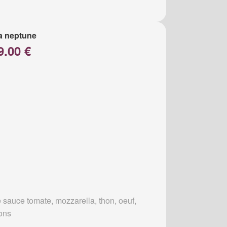
a neptune
9.00 €
 sauce tomate, mozzarella, thon, oeuf,
ons