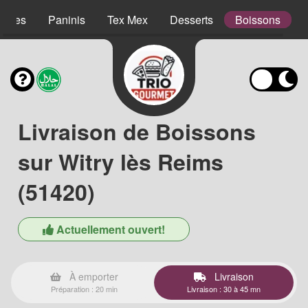
lades
Paninis
Tex Mex
Desserts
Boissons
Livraison de Boissons
sur Witry lès Reims
(51420)
Actuellement ouvert!
À emporter
Livraison
Préparation : 20 min
Livraison : 30 à 45 mn