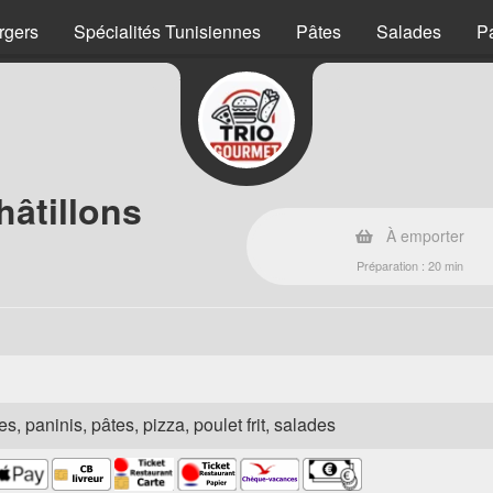
rgers
Spécialités Tunisiennes
Pâtes
Salades
P
hâtillons
À emporter
Préparation : 20 min
s, paninis, pâtes, pizza, poulet frit, salades