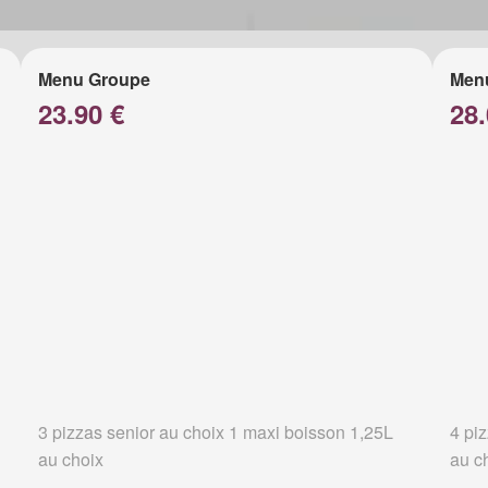
Menu Groupe
Men
23.90 €
28.
3 pizzas senior au choix 1 maxi boisson 1,25L
4 pi
au choix
au c