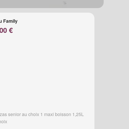
u Family
00 €
zzas senior au choix 1 maxi boisson 1,25L
hoix