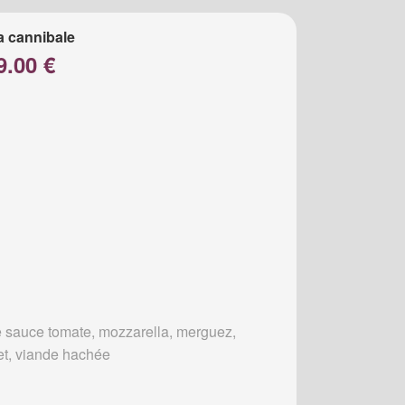
a cannibale
9.00 €
 sauce tomate, mozzarella, merguez,
et, viande hachée