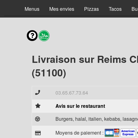
Menus
Mes envies
Pizzas
Tacos
Bu
Livraison sur Reims C
(51100)
03.65.67.73.64
Avis sur le restaurant
Burgers, halal, italien, kebabs, lasagne
Moyens de paiement :