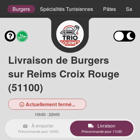
s
Burgers
Spécialités Tunisiennes
Pâtes
Salad
Livraison de Burgers
sur Reims Croix Rouge
(51100)
Actuellement fermé...
10h30 - 22h00
À emporter
Livraison
Précommande pour 10h50
Précommande pour 11h30