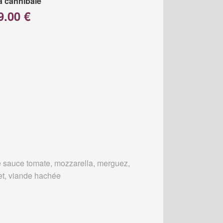
a cannibale
9.00 €
 sauce tomate, mozzarella, merguez,
et, viande hachée