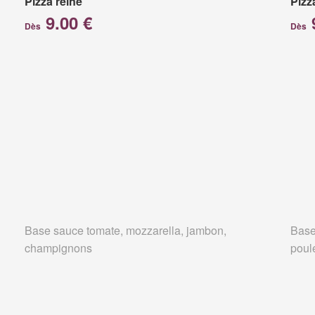
Pizza reine
Pizz
9.00 €
Dès
Dès
Base sauce tomate, mozzarella, jambon,
Base
champignons
poul