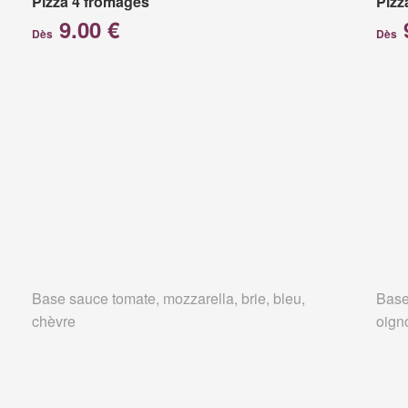
Pizza 4 fromages
Pizz
9.00 €
Dès
Dès
Base sauce tomate, mozzarella, brie, bleu,
Base
chèvre
oign