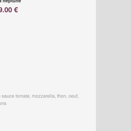
a neptune
9.00 €
 sauce tomate, mozzarella, thon, oeuf,
ons