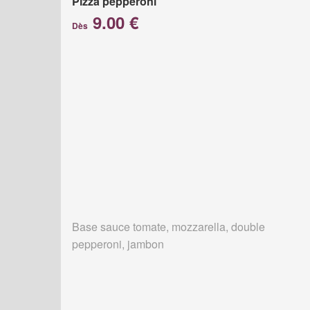
Pizza pepperoni
9.00 €
Dès
Base sauce tomate, mozzarella, double
pepperoni, jambon