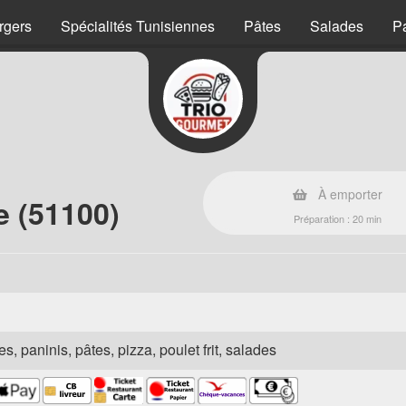
rgers
Spécialités Tunisiennes
Pâtes
Salades
P
À emporter
e (51100)
Préparation : 20 min
s, paninis, pâtes, pizza, poulet frit, salades