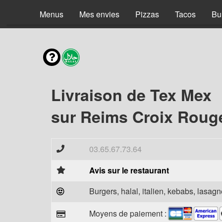
Menus
Mes envies
Pizzas
Tacos
Bu
Livraison de Tex Mex
sur Reims Croix Roug
03.65.67.73.64
Avis sur le restaurant
Burgers, halal, italien, kebabs, lasagne
Moyens de paiement :