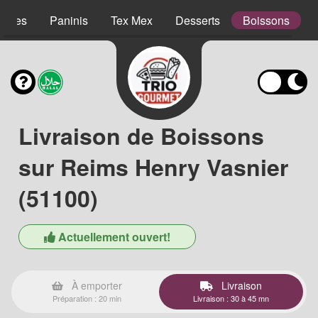
lades
Paninis
Tex Mex
Desserts
Boissons
Livraison de Boissons
sur Reims Henry Vasnier
(51100)
Actuellement ouvert!
À emporter
Livraison
Préparation : 20 min
Livraison : 30 à 45 mn