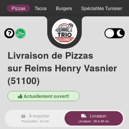
s
Pizzas
Tacos
Burgers
Spécialités Tunisienne
Livraison de Pizzas
sur Reims Henry Vasnier
(51100)
Actuellement ouvert!
À emporter
Livraison
Préparation : 20 min
Livraison : 30 à 45 mn