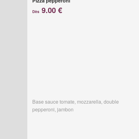
Pizza pepperoni
9.00 €
Dès
Base sauce tomate, mozzarella, double
pepperoni, jambon