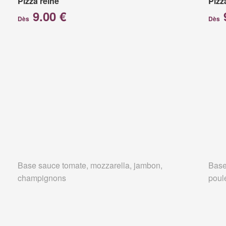
Pizza reine
Pizz
9.00 €
Dès
Dès
Base sauce tomate, mozzarella, jambon,
Base
champignons
poul