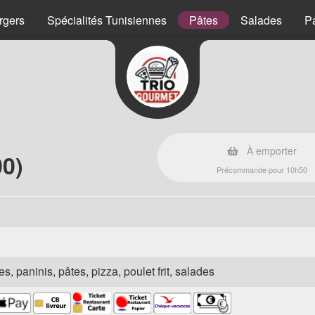
rgers
Spécialités Tunisiennes
Pâtes
Salades
P
À emporter
00)
Précommande pour 10h50
s, paninis, pâtes, pizza, poulet frit, salades