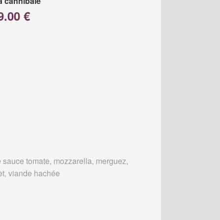
a cannibale
9.00 €
 sauce tomate, mozzarella, merguez,
et, viande hachée