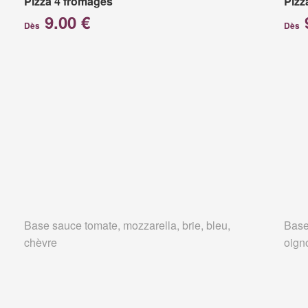
Pizza 4 fromages
Pizz
9.00 €
Dès
Dès
Base sauce tomate, mozzarella, brie, bleu,
Base
chèvre
oign