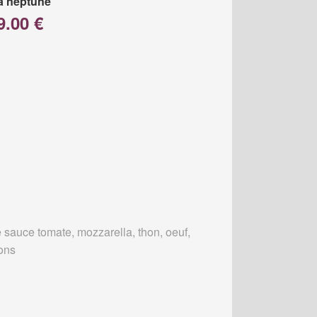
a neptune
9.00 €
 sauce tomate, mozzarella, thon, oeuf,
ons