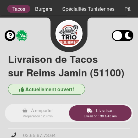
s
Tacos
Burgers
Spécialités Tunisiennes
Pâtes
Livraison de Tacos
sur Reims Jamin (51100)
Actuellement ouvert!
À emporter
Livraison
Préparation : 20 min
Livraison : 30 à 45 mn
03.65.67.73.64