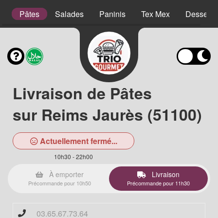
es
Pâtes
Salades
Paninis
Tex Mex
Desserts
Livraison de Pâtes
sur Reims Jaurès (51100)
Actuellement fermé...
10h30 - 22h00
À emporter
Livraison
Précommande pour 10h50
Précommande pour 11h30
03.65.67.73.64