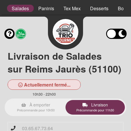
s
Salades
Paninis
Tex Mex
Desserts
Boiss
Livraison de Salades
sur Reims Jaurès (51100)
Actuellement fermé...
10h30 - 22h00
À emporter
Livraison
Précommande pour 10h50
Précommande pour 11h30
03.65.67.73.64