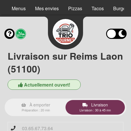
Menus
Mes envies
Pizzas
Tacos
Burgers
Livraison sur Reims Laon
(51100)
Actuellement ouvert!
À emporter
Livraison
Préparation : 20 min
Livraison : 30 à 45 mn
03.65.67.73.64