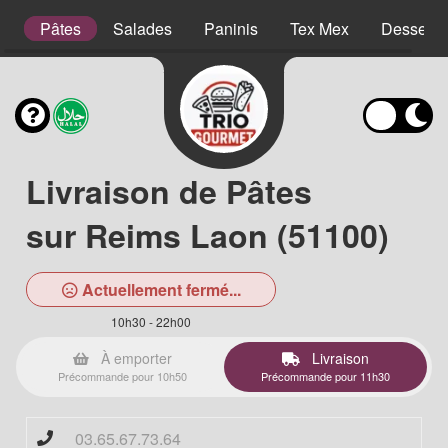
es
Pâtes
Salades
Paninis
Tex Mex
Desserts
Livraison de Pâtes
sur Reims Laon (51100)
Actuellement fermé...
10h30 - 22h00
À emporter
Livraison
Précommande pour 10h50
Précommande pour 11h30
03.65.67.73.64