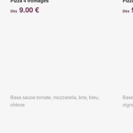
Pizza 4 fromages
Pizz
9.00 €
Dès
Dès
Base sauce tomate, mozzarella, brie, bleu,
Base
chèvre
oign