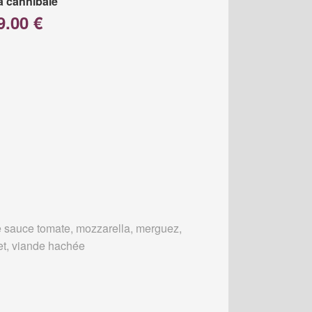
a cannibale
9.00 €
 sauce tomate, mozzarella, merguez,
et, viande hachée