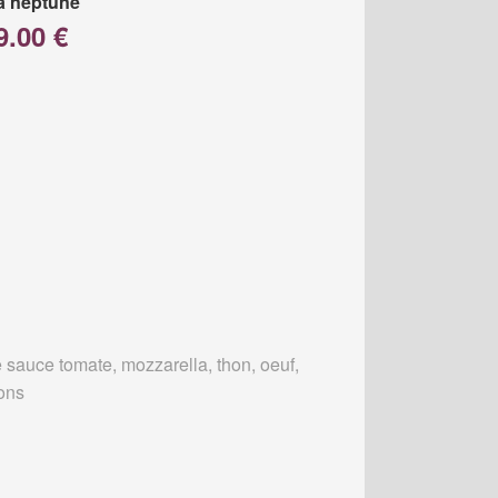
a neptune
9.00 €
 sauce tomate, mozzarella, thon, oeuf,
ons