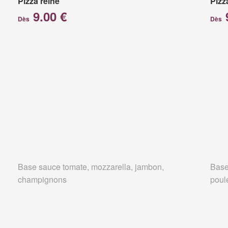
Pizza reine
Pizz
9.00 €
Dès
Dès
Base sauce tomate, mozzarella, jambon,
Base
champignons
poul