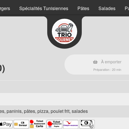
rgers
Spécialités Tunisiennes
Pâtes
Salades
P
À emporter
0)
Préparation : 20 min
s, paninis, pâtes, pizza, poulet frit, salades