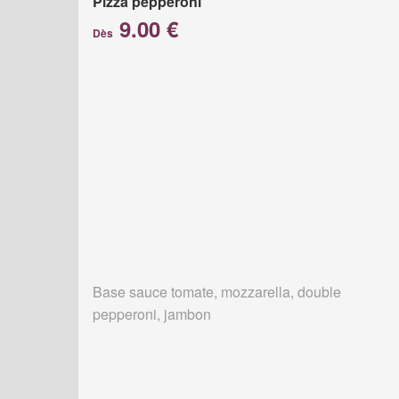
Pizza pepperoni
9.00 €
Dès
Base sauce tomate, mozzarella, double
pepperoni, jambon