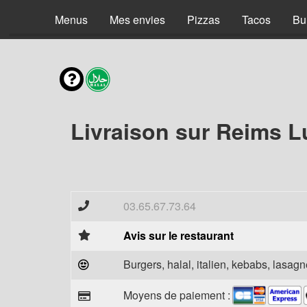
Menus
Mes envies
Pizzas
Tacos
Bu
Livraison sur Reims L
03.65.67.73.64
Avis sur le restaurant
Burgers, halal, italien, kebabs, lasagne
Moyens de paiement :