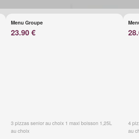
Menu Groupe
Men
23.90 €
28.
3 pizzas senior au choix 1 maxi boisson 1,25L
4 pi
au choix
au c