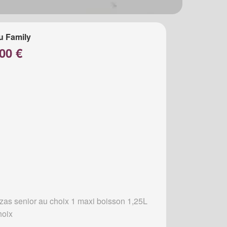
u Family
00 €
zzas senior au choix 1 maxi boisson 1,25L
hoix