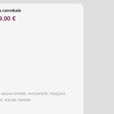
a cannibale
9.00 €
 sauce tomate, mozzarella, merguez,
et, viande hachée