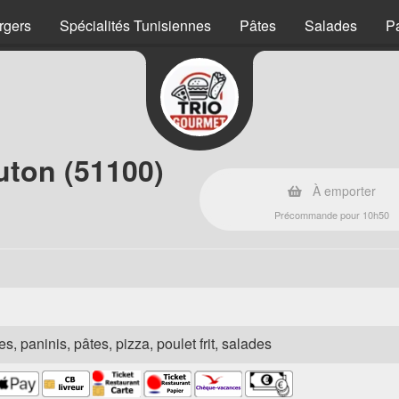
rgers
Spécialités Tunisiennes
Pâtes
Salades
P
uton (51100)
À emporter
Précommande pour 10h50
s, paninis, pâtes, pizza, poulet frit, salades