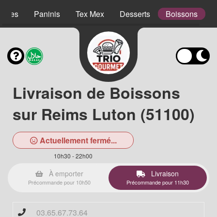
lades
Paninis
Tex Mex
Desserts
Boissons
Livraison de Boissons
sur Reims Luton (51100)
Actuellement fermé...
10h30 - 22h00
À emporter
Livraison
Précommande pour 10h50
Précommande pour 11h30
03.65.67.73.64