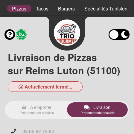
s
Pizzas
Tacos
Burgers
Spécialités Tunisienne
Livraison de Pizzas
sur Reims Luton (51100)
Actuellement fermé...
À emporter
Livraison
Précommande possible
Précommande possible
03.65.67.73.64