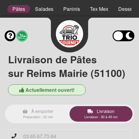
es
Pâtes
Salades
Paninis
Tex Mex
Desserts
Livraison de Pâtes
sur Reims Mairie (51100)
Actuellement ouvert!
À emporter
Livraison
Préparation : 20 min
Livraison : 30 à 45 mn
03.65.67.73.64