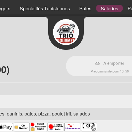
rgers
Spécialités Tunisiennes
Pâtes
Salades
P
À emporter
00)
Précommande pour 10h50
s, paninis, pâtes, pizza, poulet frit, salades