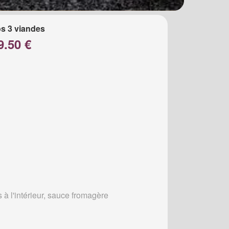
s 3 viandes
9.50 €
s à l'intérieur, sauce fromagère