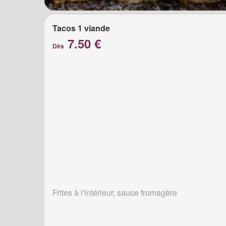
Tacos 1 viande
7.50 €
Dès
Frites à l'intérieur, sauce fromagère