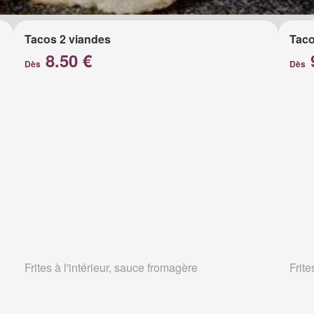
Tacos 2 viandes
Taco
8.50 €
Dès
Dès
Frites à l'intérieur, sauce fromagère
Frite