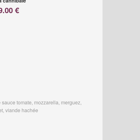
a cannibale
9.00 €
 sauce tomate, mozzarella, merguez,
et, viande hachée