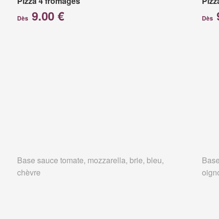
Pizza 4 fromages
Pizz
9.00 €
Dès
Dès
Base sauce tomate, mozzarella, brie, bleu,
Base
chèvre
oign