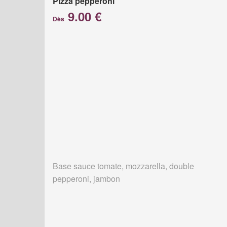
Pizza pepperoni
9.00 €
Dès
Base sauce tomate, mozzarella, double
pepperoni, jambon