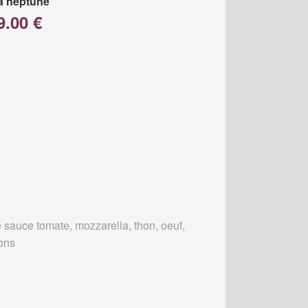
a neptune
9.00 €
 sauce tomate, mozzarella, thon, oeuf,
ons