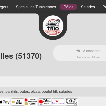
rgers
Spécialités Tunisiennes
Pâtes
Salades
P
À emporter
lles (51370)
Préparation : 20 min
s, paninis, pâtes, pizza, poulet frit, salades