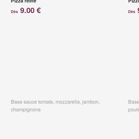
Pizza reine
Pizz
9.00 €
Dès
Dès
Base sauce tomate, mozzarella, jambon,
Base
champignons
poul