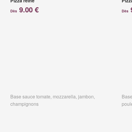
Pizza reine
Pizz
9.00 €
Dès
Dès
Base sauce tomate, mozzarella, jambon,
Base
champignons
poul