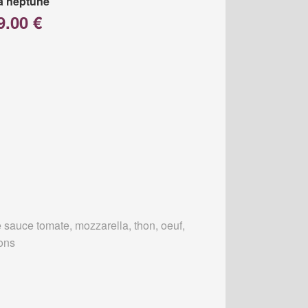
a neptune
9.00 €
 sauce tomate, mozzarella, thon, oeuf,
ons