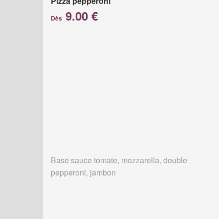
Pizza pepperoni
9.00 €
Dès
Base sauce tomate, mozzarella, double
pepperoni, jambon