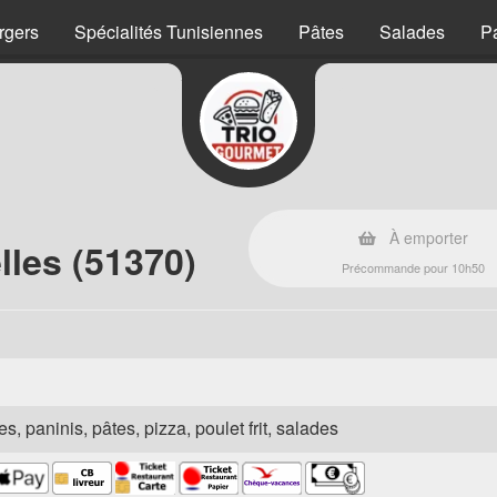
rgers
Spécialités Tunisiennes
Pâtes
Salades
P
À emporter
lles (51370)
Précommande pour 10h50
s, paninis, pâtes, pizza, poulet frit, salades