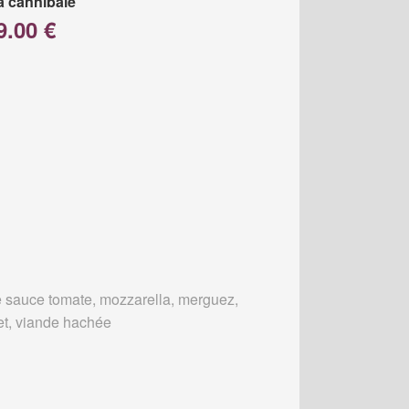
a cannibale
9.00 €
 sauce tomate, mozzarella, merguez,
et, viande hachée