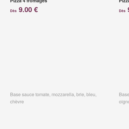
Pizza 4 fromages
Pizz
9.00 €
Dès
Dès
Base sauce tomate, mozzarella, brie, bleu,
Base
chèvre
oign