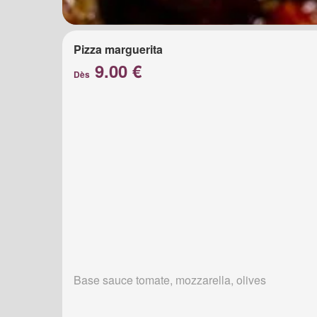
Pizza marguerita
9.00 €
Dès
Base sauce tomate, mozzarella, olives