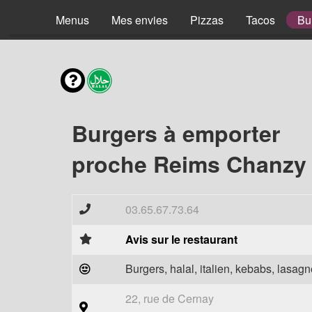
Menus
Mes envies
Pizzas
Tacos
Bu
Burgers à emporter
proche Reims Chanzy 
03.65.67.73.64
Avis sur le restaurant
Burgers, halal, italien, kebabs, lasagne
22, rue de Cernay