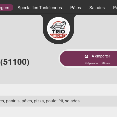
rgers
Spécialités Tunisiennes
Pâtes
Salades
P
À emporter
(51100)
Préparation : 20 min
s, paninis, pâtes, pizza, poulet frit, salades