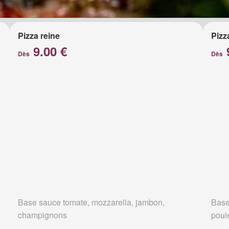
Pizza reine
Pizz
9.00 €
Dès
Dès
Base sauce tomate, mozzarella, jambon,
Base
champignons
poul