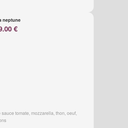
a neptune
9.00 €
 sauce tomate, mozzarella, thon, oeuf,
ons