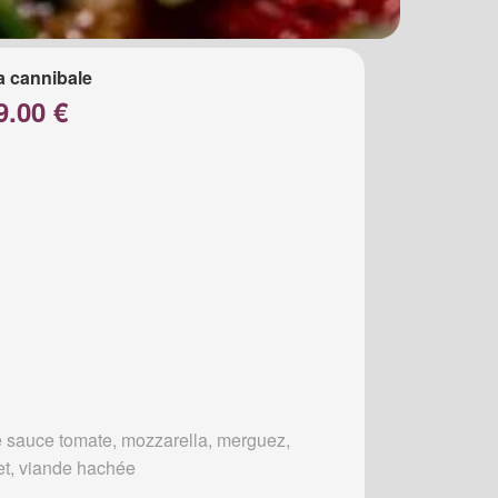
a cannibale
9.00 €
 sauce tomate, mozzarella, merguez,
et, viande hachée