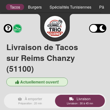
s
Tacos
Burgers
Spécialités Tunisiennes
Pâtes
Livraison de Tacos
sur Reims Chanzy
(51100)
Actuellement ouvert!
À emporter
Livraison
Préparation : 20 min
Livraison : 30 à 45 mn