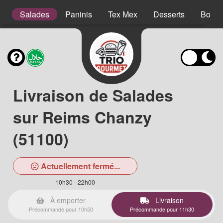
s
Salades
Paninis
Tex Mex
Desserts
Boiss
Livraison de Salades
sur Reims Chanzy
(51100)
Actuellement fermé...
10h30 - 22h00
À emporter
Livraison
Précommande pour 10h50
Précommande pour 11h30