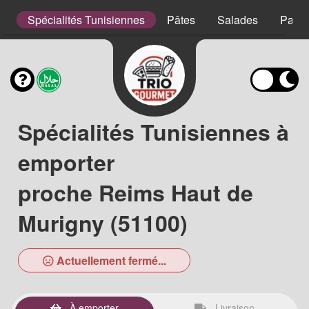
s
Spécialités Tunisiennes
Pâtes
Salades
Panin
Spécialités Tunisiennes à
emporter
proche Reims Haut de
Murigny (51100)
Actuellement fermé...
À emporter
Livraison