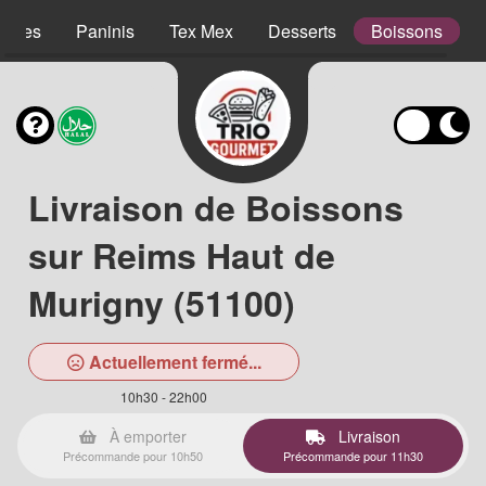
lades
Paninis
Tex Mex
Desserts
Boissons
Livraison de Boissons
sur Reims Haut de
Murigny (51100)
Actuellement fermé...
10h30 - 22h00
À emporter
Livraison
Précommande pour 10h50
Précommande pour 11h30