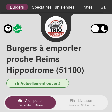
s
Burgers
Spécialités Tunisiennes
Pâtes
Salad
Burgers à emporter
proche Reims
Hippodrome (51100)
Actuellement ouvert!
À emporter
Livraison
Préparation : 20 min
Livraison : 30 à 45 mn