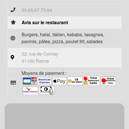
03.65.67.73.64
Avis sur le restaurant
Burgers, halal, italien, kebabs, lasagnes,
paninis, pâtes, pizza, poulet frit, salades
22, rue de Cernay
51100 Reims
Moyens de paiement :