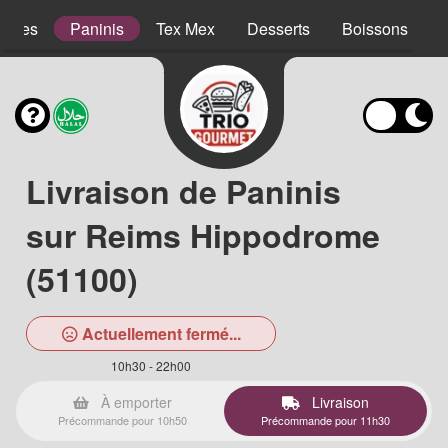
lades
Paninis
Tex Mex
Desserts
Boissons
Livraison de Paninis
sur Reims Hippodrome
(51100)
Actuellement fermé...
10h30 - 22h00
À emporter
Livraison
Précommande pour 10h50
Précommande pour 11h30