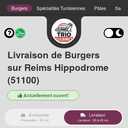
s
Burgers
Spécialités Tunisiennes
Pâtes
Salad
Livraison de Burgers
sur Reims Hippodrome
(51100)
Actuellement ouvert!
À emporter
Livraison
Préparation : 20 min
Livraison : 30 à 45 mn