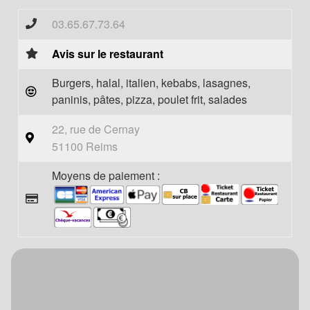
03.65.67.73.64
Avis sur le restaurant
Burgers, halal, italien, kebabs, lasagnes,
paninis, pâtes, pizza, poulet frit, salades
22, rue de Cernay
51100 Reims
Moyens de paiement :