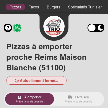
s
Pizzas
Tacos
Burgers
Spécialités Tunisienne
Pizzas à emporter
proche Reims Maison
Blanche (51100)
Actuellement fermé...
À emporter
Livraison
Précommande possible
Précommande possible